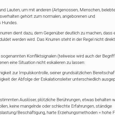
 und Lauten, um mit anderen (Artgenossen, Menschen, belebt
sverhalten gehört zum normalen, angeborenen und
s Hundes.
Knurren dient dazu, dem Gegenüber deutlich zu machen, dass e
uldet werden wird. Das Knurren steht in der Regel nicht dire
sogenannten Konfliktsignalen (teilweise wird auch der Begriff
nen eine Situation nicht eskalieren zu lassen:
gkeit zur Impulskontrolle, seiner grundsätzlichen Bereitschaf
igkeit der Abfolge der Eskalationsleiter unterschiedlich ausgep
estimmten Auslöser, plötzliche Berührungen, etwas behalten w
ollen, keine mangelnde oder schlechte Erfahrungen, ständige
lastung/Beschäftigung, harte Erziehungsmethoden = hohe Fr