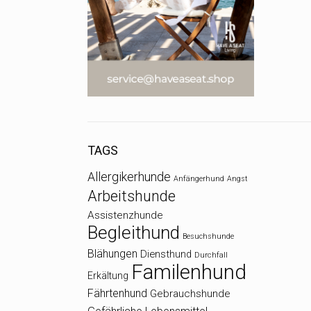
TAGS
Allergikerhunde
Anfängerhund
Angst
Arbeitshunde
Assistenzhunde
Begleithund
Besuchshunde
Blähungen
Diensthund
Durchfall
Familenhund
Erkältung
Fährtenhund
Gebrauchshunde