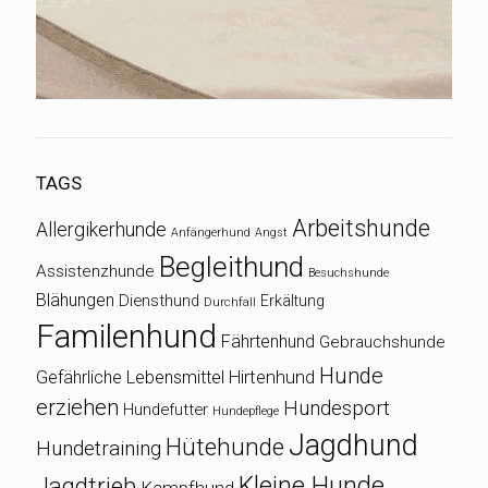
TAGS
Arbeitshunde
Allergikerhunde
Anfängerhund
Angst
Begleithund
Assistenzhunde
Besuchshunde
Blähungen
Diensthund
Erkältung
Durchfall
Familenhund
Fährtenhund
Gebrauchshunde
Hunde
Gefährliche Lebensmittel
Hirtenhund
erziehen
Hundesport
Hundefutter
Hundepflege
Jagdhund
Hütehunde
Hundetraining
Kleine Hunde
Jagdtrieb
Kampfhund