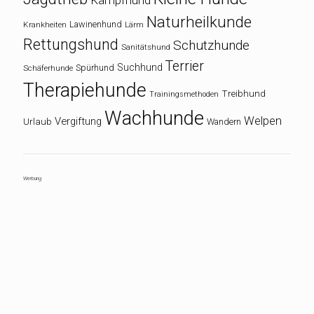
Naturheilkunde
Lawinenhund
Krankheiten
Lärm
Rettungshund
Schutzhunde
Sanitätshund
Terrier
Suchhund
Spürhund
Schäferhunde
Therapiehunde
Treibhund
Trainingsmethoden
Wachhunde
Welpen
Vergiftung
Urlaub
Wandern
Werbung