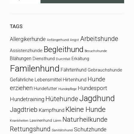
TAGS
Arbeitshunde
Allergikerhunde
Anfängerhund
Angst
Begleithund
Assistenzhunde
Besuchshunde
Blähungen
Diensthund
Erkältung
Durchfall
Familenhund
Fährtenhund
Gebrauchshunde
Hunde
Gefährliche Lebensmittel
Hirtenhund
erziehen
Hundesport
Hundefutter
Hundepflege
Jagdhund
Hütehunde
Hundetraining
Kleine Hunde
Jagdtrieb
Kampfhund
Naturheilkunde
Lawinenhund
Krankheiten
Lärm
Rettungshund
Schutzhunde
Sanitätshund