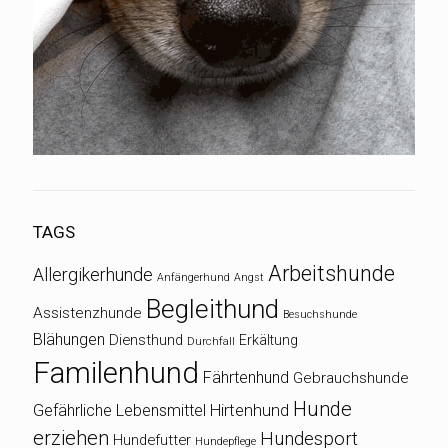
TAGS
Arbeitshunde
Allergikerhunde
Anfängerhund
Angst
Begleithund
Assistenzhunde
Besuchshunde
Blähungen
Diensthund
Erkältung
Durchfall
Familenhund
Fährtenhund
Gebrauchshunde
Hunde
Gefährliche Lebensmittel
Hirtenhund
erziehen
Hundesport
Hundefutter
Hundepflege