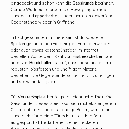
eingepackt und schon kann die
Gassirunde
beginnen.
Gerade Wurfspiele fördern die Bewegung deines
Hundes und
apportiert
er, landen sämtlich geworfene
Gegenstände wieder in Griffnähe.
In Fachgeschäften für Tiere kannst du spezielle
Spielzeuge
für deinen vierbeinigen Freund erwerben
oder auch etwas kostengünstiger im Internet
bestellen. Achte beim Kauf von
Frisbeescheiben
oder
auch von
Hundebällen
darauf, dass diese aus einem
robusten, bissfesten und ungiftigem Material
bestehen. Die Gegenstände sollten leicht zu reinigen
und schwimmfähig sein.
Für
Versteckspiele
benötigst du nicht unbedingt eine
Gassirunde
. Dieses Spiel lässt sich mühelos an jedem
Ort durchführen und das freudige Bellen, wenn dein
Hund dich hinter einer Tür oder unter dem Bett
aufgespürt hat, bedarf einer kleinen leckeren
Belohnung in Form eines Leckerlies oder einem