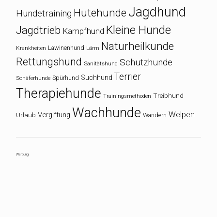
Jagdhund
Hütehunde
Hundetraining
Kleine Hunde
Jagdtrieb
Kampfhund
Naturheilkunde
Lawinenhund
Krankheiten
Lärm
Rettungshund
Schutzhunde
Sanitätshund
Terrier
Suchhund
Spürhund
Schäferhunde
Therapiehunde
Treibhund
Trainingsmethoden
Wachhunde
Welpen
Vergiftung
Urlaub
Wandern
Werbung