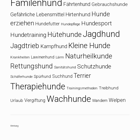
Familenhund
Fährtenhund
Gebrauchshunde
Hunde
Gefährliche Lebensmittel
Hirtenhund
erziehen
Hundesport
Hundefutter
Hundepflege
Jagdhund
Hütehunde
Hundetraining
Kleine Hunde
Jagdtrieb
Kampfhund
Naturheilkunde
Lawinenhund
Krankheiten
Lärm
Rettungshund
Schutzhunde
Sanitätshund
Terrier
Suchhund
Spürhund
Schäferhunde
Therapiehunde
Treibhund
Trainingsmethoden
Wachhunde
Welpen
Vergiftung
Urlaub
Wandern
Werbung