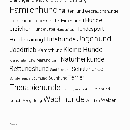
Blähungen
Diensthund
Erkältung
Durchfall
Familenhund
Fährtenhund
Gebrauchshunde
Hunde
Gefährliche Lebensmittel
Hirtenhund
erziehen
Hundesport
Hundefutter
Hundepflege
Jagdhund
Hütehunde
Hundetraining
Kleine Hunde
Jagdtrieb
Kampfhund
Naturheilkunde
Lawinenhund
Krankheiten
Lärm
Rettungshund
Schutzhunde
Sanitätshund
Terrier
Suchhund
Spürhund
Schäferhunde
Therapiehunde
Treibhund
Trainingsmethoden
Wachhunde
Welpen
Vergiftung
Urlaub
Wandern
Werbung