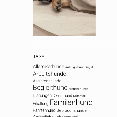
TAGS
Allergikerhunde
Anfängerhund
Angst
Arbeitshunde
Assistenzhunde
Begleithund
Besuchshunde
Blähungen
Diensthund
Durchfall
Familenhund
Erkältung
Fährtenhund
Gebrauchshunde