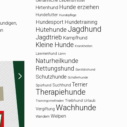
Gefährliche Lebensmittel
Hunde erziehen
Hirtenhund
Hundefutter
Hundepflege
Hundesport
Hundetraining
undigen,
Jagdhund
Hütehunde
an
Jagdtrieb
Kampfhund
Kleine Hunde
Krankheiten
Lawinenhund
Lärm
Naturheilkunde
Rettungshund
Sanitätshund
Schutzhunde
Schäferhunde
Terrier
Suchhund
Spürhund
Therapiehunde
Treibhund
Urlaub
Trainingsmethoden
Wachhunde
Vergiftung
Welpen
Wandern