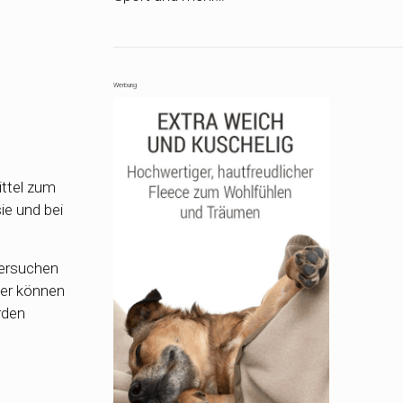
Werbung
Mittel zum
ie und bei
tersuchen
ger können
rden