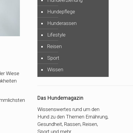
Hundeerziehung
Hundepflege
Hunderassen
Lifestyle
Reisen
Sport
Wissen
der Wiese
nkheiten
Das Hundemagazin
ömmlichsten
Wissenswertes rund um den
Hund zu den Themen Ernährung,
Gesundheit, Rassen, Reisen,
Sport und mehr…