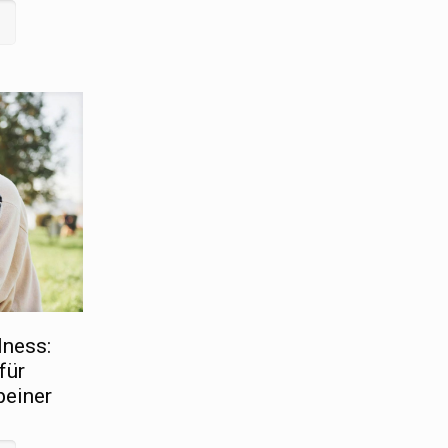
lness:
für
beiner