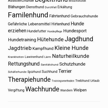
Assistenzhunde
Besuchshunde
Blähungen
Diensthund
Erkältung
Durchfall
Familenhund
Fährtenhund
Gebrauchshunde
Hunde
Gefährliche Lebensmittel
Hirtenhund
erziehen
Hundesport
Hundefutter
Hundepflege
Jagdhund
Hütehunde
Hundetraining
Kleine Hunde
Jagdtrieb
Kampfhund
Naturheilkunde
Lawinenhund
Krankheiten
Lärm
Rettungshund
Schutzhunde
Sanitätshund
Terrier
Suchhund
Spürhund
Schäferhunde
Therapiehunde
Treibhund
Urlaub
Trainingsmethoden
Wachhunde
Welpen
Vergiftung
Wandern