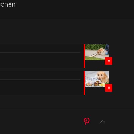
ionen
0
0