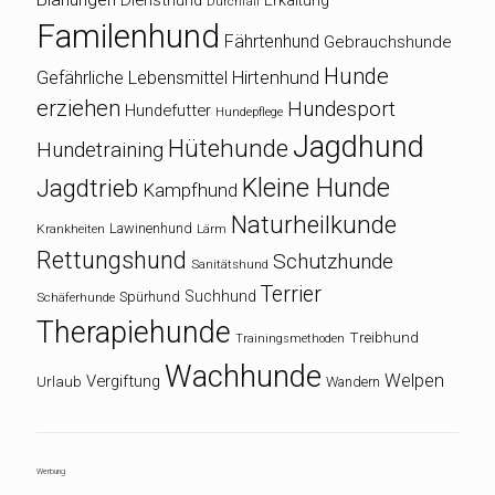
Durchfall
Familenhund
Fährtenhund
Gebrauchshunde
Hunde
Gefährliche Lebensmittel
Hirtenhund
erziehen
Hundesport
Hundefutter
Hundepflege
Jagdhund
Hütehunde
Hundetraining
Kleine Hunde
Jagdtrieb
Kampfhund
Naturheilkunde
Lawinenhund
Krankheiten
Lärm
Rettungshund
Schutzhunde
Sanitätshund
Terrier
Suchhund
Spürhund
Schäferhunde
Therapiehunde
Treibhund
Trainingsmethoden
Wachhunde
Welpen
Vergiftung
Urlaub
Wandern
Werbung