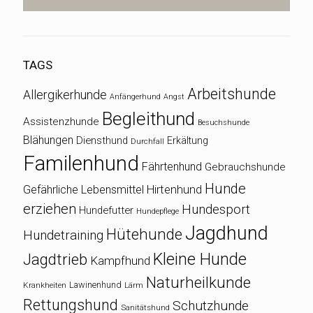
TAGS
Arbeitshunde
Allergikerhunde
Anfängerhund
Angst
Begleithund
Assistenzhunde
Besuchshunde
Blähungen
Diensthund
Erkältung
Durchfall
Familenhund
Fährtenhund
Gebrauchshunde
Hunde
Gefährliche Lebensmittel
Hirtenhund
erziehen
Hundesport
Hundefutter
Hundepflege
Jagdhund
Hütehunde
Hundetraining
Kleine Hunde
Jagdtrieb
Kampfhund
Naturheilkunde
Lawinenhund
Krankheiten
Lärm
Rettungshund
Schutzhunde
Sanitätshund