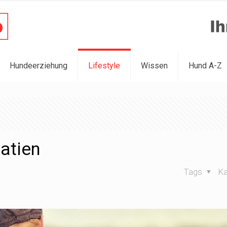
Hundeerziehung
Lifestyle
Wissen
Hund A-Z
atien
Tags
Ka