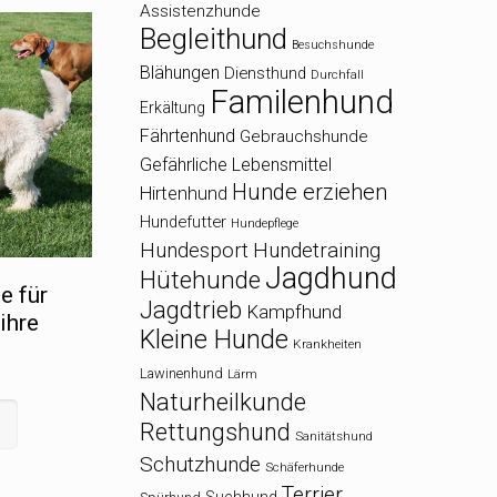
Assistenzhunde
Begleithund
Besuchshunde
Blähungen
Diensthund
Durchfall
Familenhund
Erkältung
Fährtenhund
Gebrauchshunde
Gefährliche Lebensmittel
Hunde erziehen
Hirtenhund
Hundefutter
Hundepflege
Hundesport
Hundetraining
Jagdhund
Hütehunde
e für
Jagdtrieb
Kampfhund
ihre
Kleine Hunde
Krankheiten
Lawinenhund
Lärm
Naturheilkunde
Rettungshund
Sanitätshund
Schutzhunde
Schäferhunde
Terrier