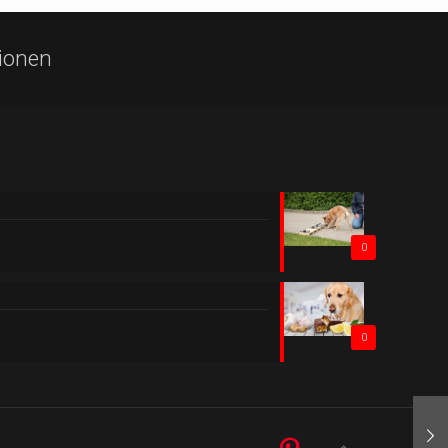
ionen
0
0