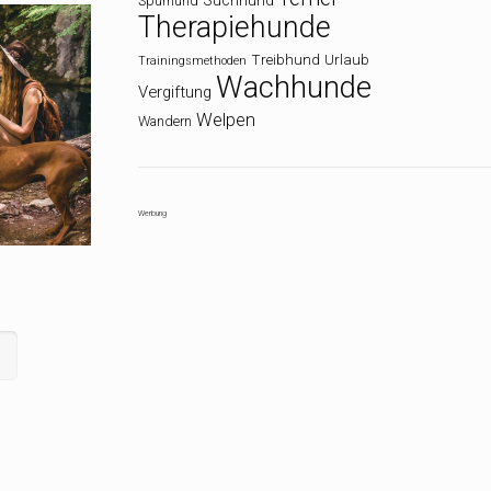
Suchhund
Spürhund
Therapiehunde
Treibhund
Urlaub
Trainingsmethoden
Wachhunde
Vergiftung
Welpen
Wandern
Werbung