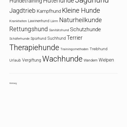
Hütehunde
Hundetraining
Kleine Hunde
Jagdtrieb
Kampfhund
Naturheilkunde
Lawinenhund
Krankheiten
Lärm
Rettungshund
Schutzhunde
Sanitätshund
Terrier
Suchhund
Spürhund
Schäferhunde
Therapiehunde
Treibhund
Trainingsmethoden
Wachhunde
Welpen
Vergiftung
Urlaub
Wandern
Werbung