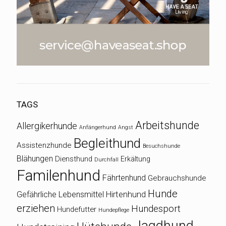
TAGS
Arbeitshunde
Allergikerhunde
Anfängerhund
Angst
Begleithund
Assistenzhunde
Besuchshunde
Blähungen
Diensthund
Erkältung
Durchfall
Familenhund
Fährtenhund
Gebrauchshunde
Hunde
Gefährliche Lebensmittel
Hirtenhund
erziehen
Hundesport
Hundefutter
Hundepflege
Jagdhund