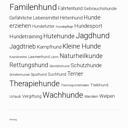
Familenhund
Fährtenhund
Gebrauchshunde
Hunde
Gefährliche Lebensmittel
Hirtenhund
erziehen
Hundesport
Hundefutter
Hundepflege
Jagdhund
Hütehunde
Hundetraining
Kleine Hunde
Jagdtrieb
Kampfhund
Naturheilkunde
Lawinenhund
Krankheiten
Lärm
Rettungshund
Schutzhunde
Sanitätshund
Terrier
Suchhund
Spürhund
Schäferhunde
Therapiehunde
Treibhund
Trainingsmethoden
Wachhunde
Welpen
Vergiftung
Urlaub
Wandern
Werbung