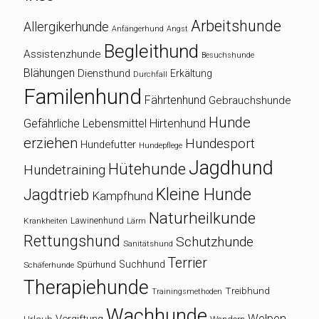
Arbeitshunde
Allergikerhunde
Anfängerhund
Angst
Begleithund
Assistenzhunde
Besuchshunde
Blähungen
Diensthund
Erkältung
Durchfall
Familenhund
Fährtenhund
Gebrauchshunde
Hunde
Gefährliche Lebensmittel
Hirtenhund
erziehen
Hundesport
Hundefutter
Hundepflege
Jagdhund
Hütehunde
Hundetraining
Kleine Hunde
Jagdtrieb
Kampfhund
Naturheilkunde
Lawinenhund
Krankheiten
Lärm
Rettungshund
Schutzhunde
Sanitätshund
Terrier
Suchhund
Spürhund
Schäferhunde
Therapiehunde
Treibhund
Trainingsmethoden
Wachhunde
Welpen
Vergiftung