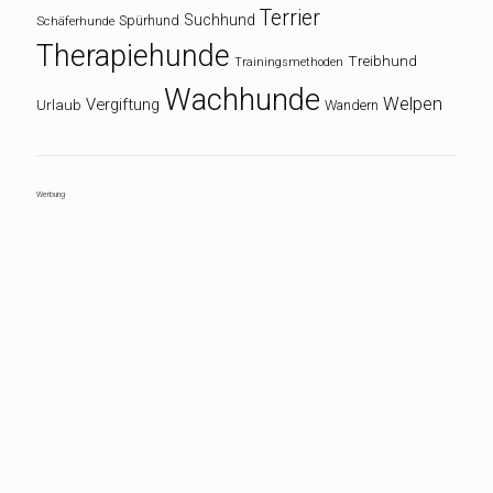
Terrier
Suchhund
Spürhund
Schäferhunde
Therapiehunde
Treibhund
Trainingsmethoden
Wachhunde
Welpen
Vergiftung
Urlaub
Wandern
Werbung