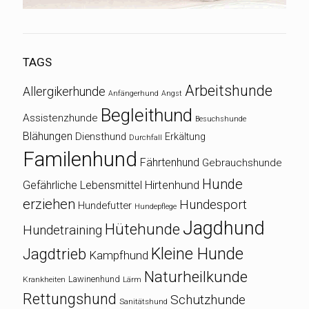
TAGS
Arbeitshunde
Allergikerhunde
Anfängerhund
Angst
Begleithund
Assistenzhunde
Besuchshunde
Blähungen
Diensthund
Erkältung
Durchfall
Familenhund
Fährtenhund
Gebrauchshunde
Hunde
Gefährliche Lebensmittel
Hirtenhund
erziehen
Hundesport
Hundefutter
Hundepflege
Jagdhund
Hütehunde
Hundetraining
Kleine Hunde
Jagdtrieb
Kampfhund
Naturheilkunde
Lawinenhund
Krankheiten
Lärm
Rettungshund
Schutzhunde
Sanitätshund