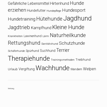
Hunde
Gefährliche Lebensmittel
Hirtenhund
erziehen
Hundesport
Hundefutter
Hundepflege
Jagdhund
Hütehunde
Hundetraining
Kleine Hunde
Jagdtrieb
Kampfhund
Naturheilkunde
Lawinenhund
Krankheiten
Lärm
Rettungshund
Schutzhunde
Sanitätshund
Terrier
Suchhund
Spürhund
Schäferhunde
Therapiehunde
Treibhund
Trainingsmethoden
Wachhunde
Welpen
Vergiftung
Urlaub
Wandern
Werbung