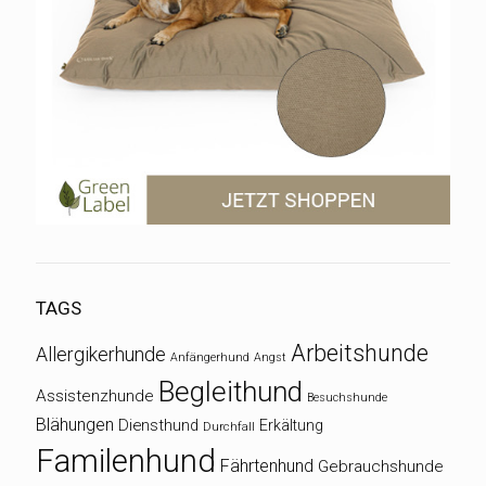
TAGS
Arbeitshunde
Allergikerhunde
Anfängerhund
Angst
Begleithund
Assistenzhunde
Besuchshunde
Blähungen
Diensthund
Erkältung
Durchfall
Familenhund
Fährtenhund
Gebrauchshunde