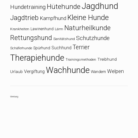
Jagdhund
Hütehunde
Hundetraining
Kleine Hunde
Jagdtrieb
Kampfhund
Naturheilkunde
Lawinenhund
Krankheiten
Lärm
Rettungshund
Schutzhunde
Sanitätshund
Terrier
Suchhund
Spürhund
Schäferhunde
Therapiehunde
Treibhund
Trainingsmethoden
Wachhunde
Welpen
Vergiftung
Urlaub
Wandern
Werbung