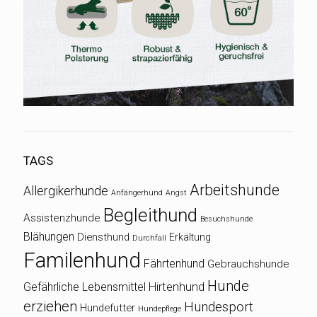
TAGS
Arbeitshunde
Allergikerhunde
Anfängerhund
Angst
Begleithund
Assistenzhunde
Besuchshunde
Blähungen
Diensthund
Erkältung
Durchfall
Familenhund
Fährtenhund
Gebrauchshunde
Hunde
Gefährliche Lebensmittel
Hirtenhund
erziehen
Hundesport
Hundefutter
Hundepflege