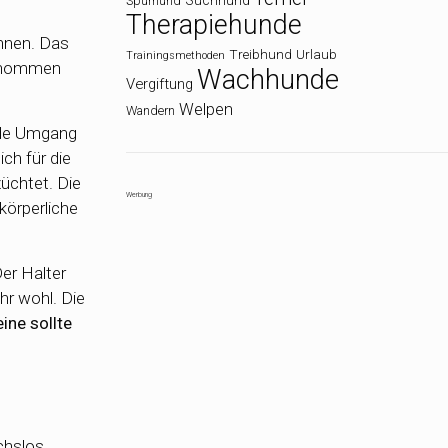
Suchhund
Spürhund
Therapiehunde
nnen. Das
Treibhund
Urlaub
Trainingsmethoden
genommen
Wachhunde
Vergiftung
Welpen
Wandern
lnde Umgang
ch für die
üchtet. Die
Werbung
körperliche
Der Halter
hr wohl. Die
eine sollte
chslos.