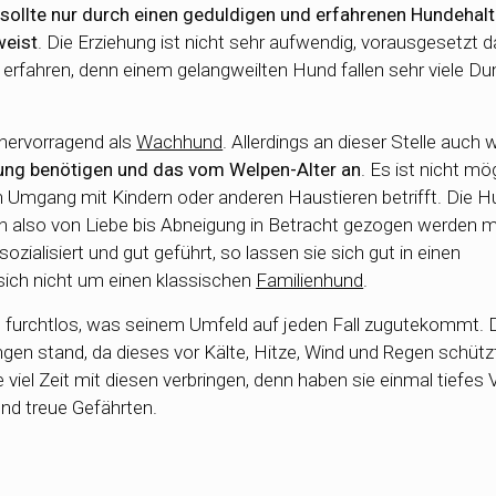
sollte nur durch einen geduldigen und erfahrenen Hundehalt
weist
. Die Erziehung ist nicht sehr aufwendig, vorausgesetzt d
rfahren, denn einem gelangweilten Hund fallen sehr viele 
 hervorragend als
Wachhund
. Allerdings an dieser Stelle auch 
hrung benötigen und das vom Welpen-Alter an
. Es ist nicht mög
n Umgang mit Kindern oder anderen Haustieren betrifft. Die H
nten also von Liebe bis Abneigung in Betracht gezogen werden 
sozialisiert und gut geführt, so lassen sie sich gut in einen
sich nicht um einen klassischen
Familienhund
.
und furchtlos, was seinem Umfeld auf jeden Fall zugutekommt.
gen stand, da dieses vor Kälte, Hitze, Wind und Regen schützt
 viel Zeit mit diesen verbringen, denn haben sie einmal tiefes 
und treue Gefährten.