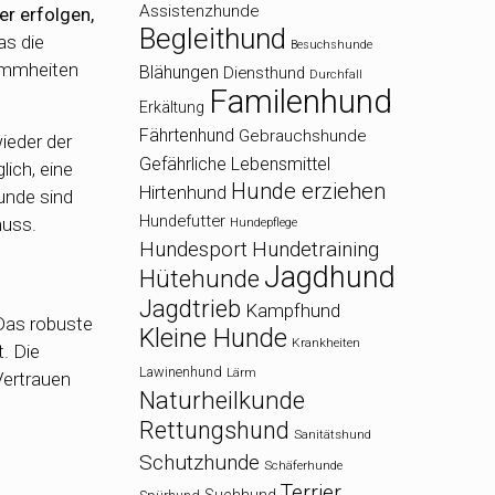
Assistenzhunde
er erfolgen,
Begleithund
as die
Besuchshunde
Dummheiten
Blähungen
Diensthund
Durchfall
Familenhund
Erkältung
Fährtenhund
Gebrauchshunde
wieder der
Gefährliche Lebensmittel
lich, eine
Hunde erziehen
Hirtenhund
unde sind
Hundefutter
muss.
Hundepflege
Hundesport
Hundetraining
Jagdhund
Hütehunde
Jagdtrieb
Kampfhund
 Das robuste
Kleine Hunde
Krankheiten
. Die
Lawinenhund
Lärm
Vertrauen
Naturheilkunde
Rettungshund
Sanitätshund
Schutzhunde
Schäferhunde
Terrier