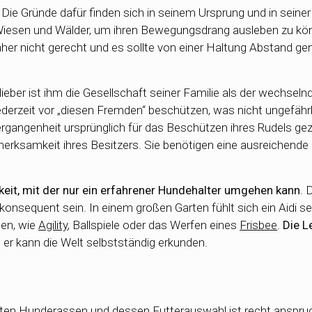
. Die Gründe dafür finden sich in seinem Ursprung und in seiner
 Wiesen und Wälder, um ihren Bewegungsdrang ausleben zu kö
her nicht gerecht und es sollte von einer Haltung Abstand 
l lieber ist ihm die Gesellschaft seiner Familie als der wechse
ederzeit vor „diesen Fremden“ beschützen, was nicht ungefährli
gangenheit ursprünglich für das Beschützen ihres Rudels gez
merksamkeit ihres Besitzers. Sie benötigen eine ausreichende 
eit, mit der nur ein erfahrener Hundehalter umgehen kann
. 
 konsequent sein. In einem großen Garten fühlt sich ein Aidi se
ten, wie
Agility
, Ballspiele oder das Werfen eines
Frisbee
.
Die L
, er kann die Welt selbstständig erkunden.
ten Hunderassen und dessen Futterauswahl ist recht anspru