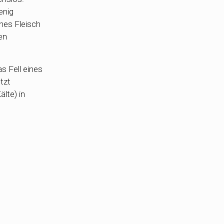
enig
enes Fleisch
en
s Fell eines
tzt
lte) in