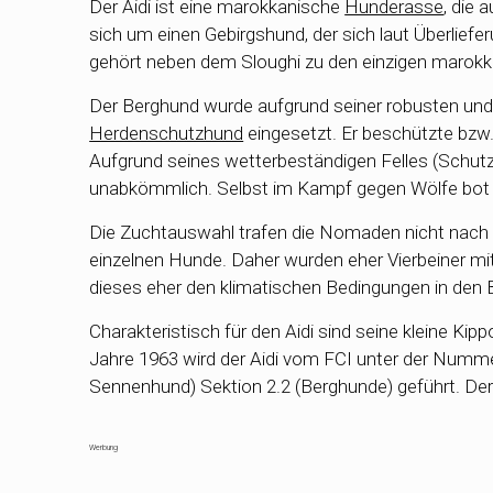
Der Aidi ist eine marokkanische
Hunderasse
, die
sich um einen Gebirgshund, der sich laut Überliefe
gehört neben dem Sloughi zu den einzigen marok
Der Berghund wurde aufgrund seiner robusten und
Herdenschutzhund
eingesetzt. Er beschützte bz
Aufgrund seines wetterbeständigen Felles (Schutz 
unabkömmlich. Selbst im Kampf gegen Wölfe bot ih
Die Zuchtauswahl trafen die Nomaden nicht nach 
einzelnen Hunde. Daher wurden eher Vierbeiner mi
dieses eher den klimatischen Bedingungen in den B
Charakteristisch für den Aidi sind seine kleine Kip
Jahre 1963 wird der Aidi vom FCI unter der Numm
Sennenhund) Sektion 2.2 (Berghunde) geführt. Der
Werbung