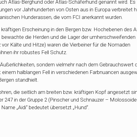
 auch Atlas-Berghund oder Atlas-Schäferhund genannt wird. Es
rungen vor Jahrhunderten von Osten aus in Europa verbreitet ha
kanischen Hunderassen, die vom FCI anerkannt wurden.
 kräftigen Erscheinung in den Bergen bzw. Hochebenen des At
w. bewachte die Herden und die Lager der umherschweifende
vor Kälte und Hitze) waren die Vierbeiner für die Nomaden
nen ihr robustes Fell Schutz.
Äußerlichkeiten, sondern vielmehr nach dem Gebrauchswert 
t einem halblangen Fell in verschiedenen Farbnuancen ausgew
ergen standhielt.
pohren, die seitlich am breiten bzw. kräftigen Kopf angesetzt s
er 247 in der Gruppe 2 (Pinscher und Schnauzer – Molossoid
 Name „Aidi“ bedeutet übersetzt „Hund“.