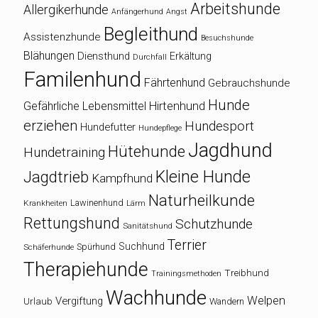
Arbeitshunde
Allergikerhunde
Anfängerhund
Angst
Begleithund
Assistenzhunde
Besuchshunde
Blähungen
Diensthund
Erkältung
Durchfall
Familenhund
Fährtenhund
Gebrauchshunde
Hunde
Gefährliche Lebensmittel
Hirtenhund
erziehen
Hundesport
Hundefutter
Hundepflege
Jagdhund
Hütehunde
Hundetraining
Kleine Hunde
Jagdtrieb
Kampfhund
Naturheilkunde
Lawinenhund
Krankheiten
Lärm
Rettungshund
Schutzhunde
Sanitätshund
Terrier
Suchhund
Spürhund
Schäferhunde
Therapiehunde
Treibhund
Trainingsmethoden
Wachhunde
Welpen
Vergiftung
Urlaub
Wandern