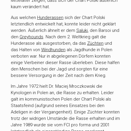
Mittelalter zeigen, dass sich der Chart Polski äußerlich
kaum verändert hat.
Aus welchen
Hunderassen
sich der Chart Polski
letztendlich entwickelt hat, konnte leider nicht geklärt
werden. Äußerlich ähnelt er dem
Saluki
, den Barsoi und
den
Greyhounds
. Nach dem 2. Weltkrieg galt die
Hunderasse als ausgestorben, da das
Züchten
und
das Halten von
Windhunden
als Jagdhunde in Polen
verboten war. Nur in abgelegenen Dörfern konnten
einige Vierbeiner dieser Rasse überleben. Diese halfen
den Menschen bei der Jagd und sorgten für eine
bessere Versorgung in der Zeit nach dem Krieg.
Im Jahre 1972 hielt Dr. Maciej Mroczkowski die
Kynologen in Polen an, die Rasse zu erhalten. Leider
galt im kommunistischen Polen der Chart Polski als
Staatsfeind (aufgrund seines Einsatzes bei den
Adeligen in der Vergangenheit). Einige Züchter konnten
trotz der widrigen Umstände die Rasse erhalten und im
Jahre 1989 wurde sie vom FCI pro forma und 2001