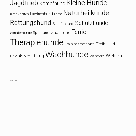
Kleine Hunde
Jagdtrieb
Kampfhund
Naturheilkunde
Lawinenhund
Krankheiten
Lärm
Rettungshund
Schutzhunde
Sanitätshund
Terrier
Suchhund
Spürhund
Schäferhunde
Therapiehunde
Treibhund
Trainingsmethoden
Wachhunde
Welpen
Vergiftung
Urlaub
Wandern
Werbung