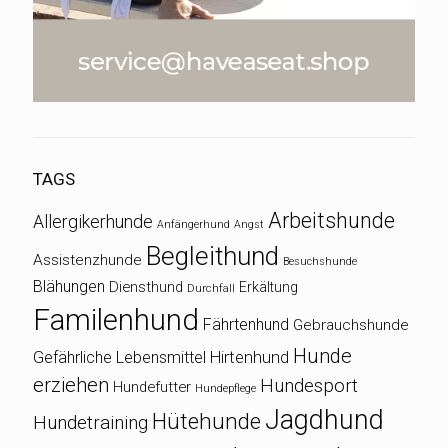
TAGS
Arbeitshunde
Allergikerhunde
Anfängerhund
Angst
Begleithund
Assistenzhunde
Besuchshunde
Blähungen
Diensthund
Erkältung
Durchfall
Familenhund
Fährtenhund
Gebrauchshunde
Hunde
Gefährliche Lebensmittel
Hirtenhund
erziehen
Hundesport
Hundefutter
Hundepflege
Jagdhund
Hütehunde
Hundetraining