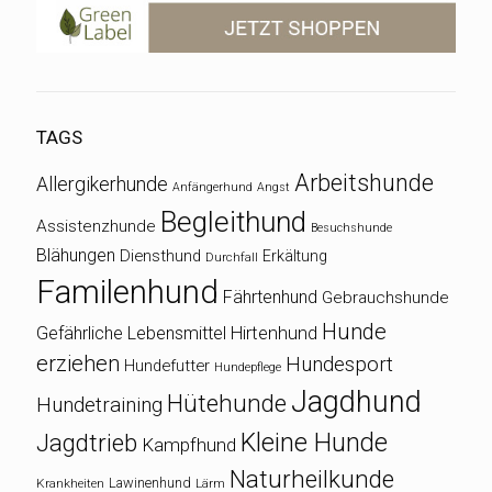
TAGS
Arbeitshunde
Allergikerhunde
Anfängerhund
Angst
Begleithund
Assistenzhunde
Besuchshunde
Blähungen
Diensthund
Erkältung
Durchfall
Familenhund
Fährtenhund
Gebrauchshunde
Hunde
Gefährliche Lebensmittel
Hirtenhund
erziehen
Hundesport
Hundefutter
Hundepflege
Jagdhund
Hütehunde
Hundetraining
Kleine Hunde
Jagdtrieb
Kampfhund
Naturheilkunde
Lawinenhund
Krankheiten
Lärm