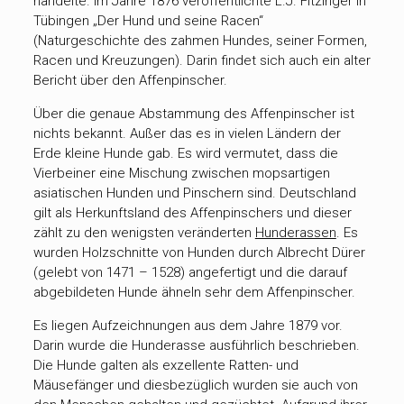
handelte. Im Jahre 1876 veröffentlichte L.J. Fitzinger in
Tübingen „Der Hund und seine Racen“
(Naturgeschichte des zahmen Hundes, seiner Formen,
Racen und Kreuzungen). Darin findet sich auch ein alter
Bericht über den Affenpinscher.
Über die genaue Abstammung des Affenpinscher ist
nichts bekannt. Außer das es in vielen Ländern der
Erde kleine Hunde gab. Es wird vermutet, dass die
Vierbeiner eine Mischung zwischen mopsartigen
asiatischen Hunden und Pinschern sind. Deutschland
gilt als Herkunftsland des Affenpinschers und dieser
zählt zu den wenigsten veränderten
Hunderassen
. Es
wurden Holzschnitte von Hunden durch Albrecht Dürer
(gelebt von 1471 – 1528) angefertigt und die darauf
abgebildeten Hunde ähneln sehr dem Affenpinscher.
Es liegen Aufzeichnungen aus dem Jahre 1879 vor.
Darin wurde die Hunderasse ausführlich beschrieben.
Die Hunde galten als exzellente Ratten- und
Mäusefänger und diesbezüglich wurden sie auch von