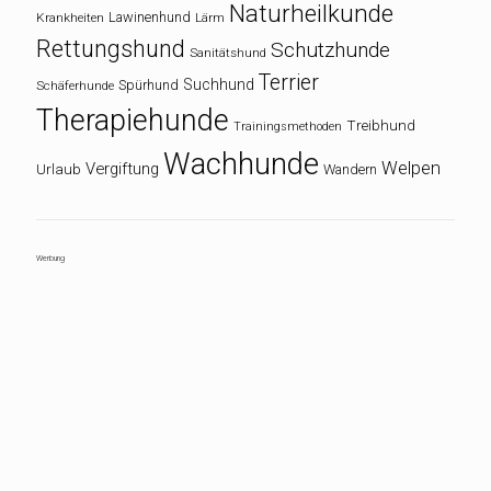
Naturheilkunde
Lawinenhund
Krankheiten
Lärm
Rettungshund
Schutzhunde
Sanitätshund
Terrier
Suchhund
Spürhund
Schäferhunde
Therapiehunde
Treibhund
Trainingsmethoden
Wachhunde
Welpen
Vergiftung
Urlaub
Wandern
Werbung