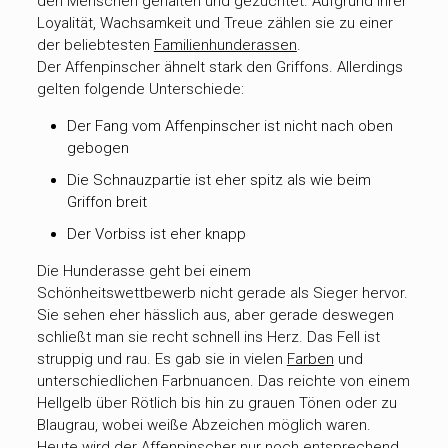
den Menschen gehalten und gezüchtet. Aufgrund ihrer
Loyalität, Wachsamkeit und Treue zählen sie zu einer
der beliebtesten
Familienhunderassen
.
Der Affenpinscher ähnelt stark den Griffons. Allerdings
gelten folgende Unterschiede:
Der Fang vom Affenpinscher ist nicht nach oben
gebogen
Die Schnauzpartie ist eher spitz als wie beim
Griffon breit
Der Vorbiss ist eher knapp
Die Hunderasse geht bei einem
Schönheitswettbewerb nicht gerade als Sieger hervor.
Sie sehen eher hässlich aus, aber gerade deswegen
schließt man sie recht schnell ins Herz. Das Fell ist
struppig und rau. Es gab sie in vielen
Farben
und
unterschiedlichen Farbnuancen. Das reichte von einem
Hellgelb über Rötlich bis hin zu grauen Tönen oder zu
Blaugrau, wobei weiße Abzeichen möglich waren.
Heute wird der Affenpinscher nur noch entsprechend