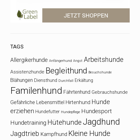
TAGS
Arbeitshunde
Allergikerhunde
Anfängerhund
Angst
Begleithund
Assistenzhunde
Besuchshunde
Blähungen
Diensthund
Erkältung
Durchfall
Familenhund
Fährtenhund
Gebrauchshunde
Hunde
Gefährliche Lebensmittel
Hirtenhund
erziehen
Hundesport
Hundefutter
Hundepflege
Jagdhund
Hütehunde
Hundetraining
Kleine Hunde
Jagdtrieb
Kampfhund